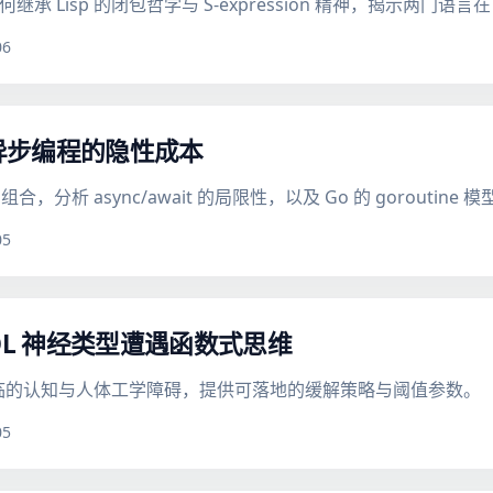
继承 Lisp 的闭包哲学与 S-expression 精神，揭示两
06
：异步编程的隐性成本
析 async/await 的局限性，以及 Go 的 goroutin
05
GOL 神经类型遭遇函数式思维
时面临的认知与人体工学障碍，提供可落地的缓解策略与阈值参数。
05