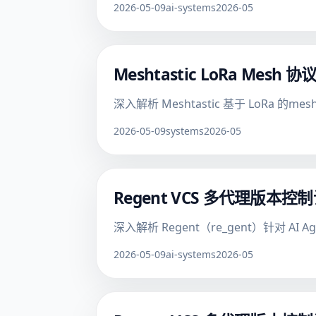
2026-05-09
ai-systems
2026-05
Meshtastic LoRa M
深入解析 Meshtastic 基于 Lo
2026-05-09
systems
2026-05
Regent VCS 多代理版
深入解析 Regent（re_gent）针
2026-05-09
ai-systems
2026-05