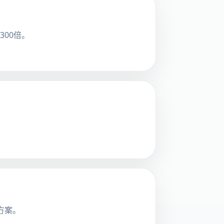
300倍。
方案。