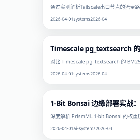
通过实测解析Tailscale出口节点的
2026-04-01
systems
2026-04
Timescale pg_textsear
对比 Timescale pg_textsearc
2026-04-01
systems
2026-04
1-Bit Bonsai 边缘部
深度解析 PrismML 1-bit Bo
2026-04-01
ai-systems
2026-04