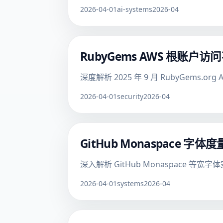
2026-04-01
ai-systems
2026-04
RubyGems AWS 根账
深度解析 2025 年 9 月 RubyGe
2026-04-01
security
2026-04
GitHub Monaspac
深入解析 GitHub Monaspace 
2026-04-01
systems
2026-04