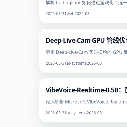
解析 CodingFont 如何通过游戏
2026-03-31
web
2026-03
Deep-Live-Cam GPU 
解析 Deep-Live-Cam 实时换脸的 
2026-03-31
ai-systems
2026-03
VibeVoice-Realtim
深入解析 Microsoft VibeVoice
2026-03-31
ai-systems
2026-03