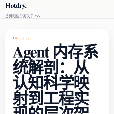
Hotdry.
RSS
首页
归档
分类
关于
ARTICLE
Agent 内存系
统解剖：从
认知科学映
射到工程实
现的层次架