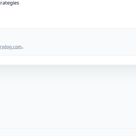
trategies
。
rydog.com
。