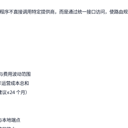
用程序不直接调用特定提供商，而是通过统一接口访问，使路由
：
用量与费用波动范围
 年运营成本总和
议≤24 个月）
与本地端点