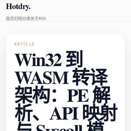
Hotdry.
RSS
首页
归档
分类
关于
ARTICLE
Win32 到
WASM 转译
架构：PE 解
析、API 映射
与 Syscall 模