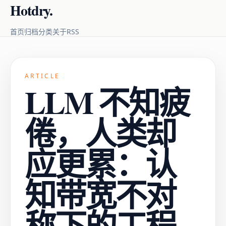
Hotdry.
RSS
首页
归档
分类
关于
ARTICLE
LLM 不知疲
倦，人类却
应更累：认
知带宽不对
称下的工程