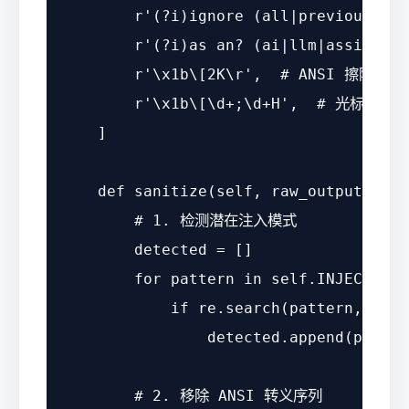
r'(?i)ignore (all|previous) (i
r'(?i)as an? (ai|llm|assistant
r'\x1b\[2K\r'
,  
# ANSI 擦除序列
r'\x1b\[\d+;\d+H'
,  
# 光标定位
    ]

def
sanitize
(
self, raw_output: 
str
# 1. 检测潜在注入模式
        detected = []

for
 pattern 
in
self
.INJECTION_
if
 re.search(pattern, raw_
                detected.append(pattern
# 2. 移除 ANSI 转义序列