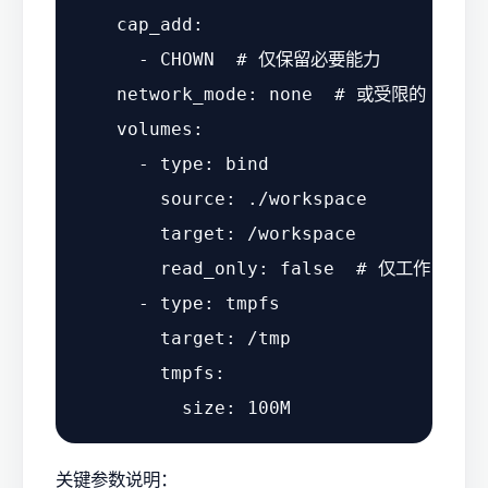
cap_add:
-
CHOWN
# 仅保留必要能力
network_mode:
none
# 或受限的 inte
volumes:
-
type:
bind
source:
./workspace
target:
/workspace
read_only:
false
# 仅工作目录可
-
type:
tmpfs
target:
/tmp
tmpfs:
size:
100M
关键参数说明：