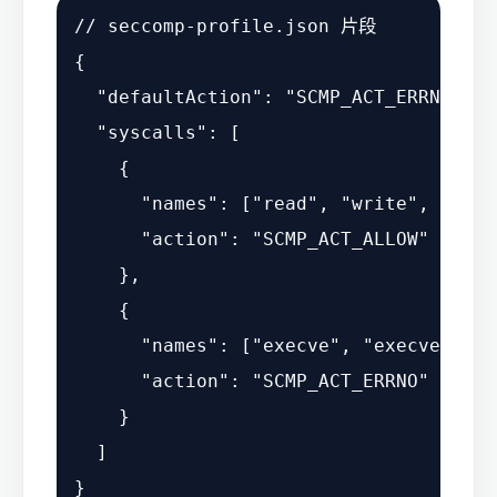
// seccomp-profile.json 片段
{
"defaultAction"
:
"SCMP_ACT_ERRNO"
,
"syscalls"
:
[
{
"names"
:
[
"read"
,
"write"
,
"open
"action"
:
"SCMP_ACT_ALLOW"
}
,
{
"names"
:
[
"execve"
,
"execveat"
,
"action"
:
"SCMP_ACT_ERRNO"
}
]
}