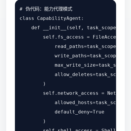
# 伪代码：能力代理模式
class
CapabilityAgent
:

def
__init__
(
self, task_scope: Tas
self
.fs_access = FileAccess(

            read_paths=task_scope.allo
            write_paths=task_scope.all
            max_write_size=task_scope.
            allow_deletes=task_scope.a
        )

self
.network_access = NetworkA
            allowed_hosts=task_scope.a
            default_deny=
True
        )

self
.shell_access = ShellAccess