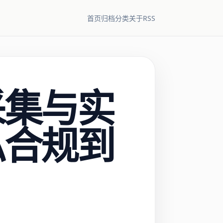
RSS
首页
归档
分类
关于
采集与实
私合规到