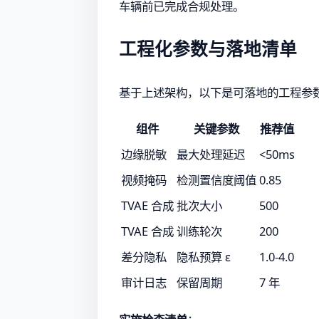
车辆前已完成合规处理。
工程化参数与落地清单
基于上述架构，以下是可落地的工程参
组件
关键参数
推荐值
边缘脱敏
最大处理延迟
<50ms
视频掩码
检测置信度阈值
0.85
TVAE 合成
批次大小
500
TVAE 合成
训练轮次
200
差分隐私
隐私预算 ε
1.0-4.0
审计日志
保留周期
7 年