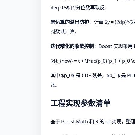
\leq 0.5$ 的分位数再取反。
幂运算的溢出防护
：计算 $y = (2dp)
对数域计算。
迭代精化的收敛控制
：Boost 实现采用
$$t_{new} = t + \frac{p_0}{p_1 + p_0 \
其中 $p_0$ 是 CDF 残差，$p_1$
荡。
工程实现参数清单
基于 Boost.Math 和 R 的 qt 