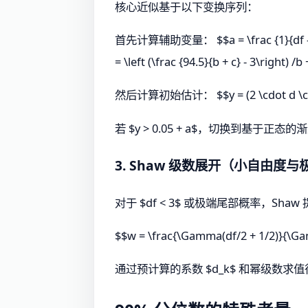
核心近似基于以下变换序列：
首先计算辅助变量： $$a = \frac {1}{df - 0.5},
= \left (\frac {94.5}{b + c} - 3\right) /b
然后计算初始估计： $$y = (2 \cdot d \cdo
若 $y > 0.05 + a$，切换到基于
3. Shaw 级数展开（小自由度
对于 $df < 3$ 或极端尾部概率，Sh
$$w = \frac{\Gamma(df/2 + 1/2)}{\Gam
通过预计算的系数 $d_k$ 和幂级数求