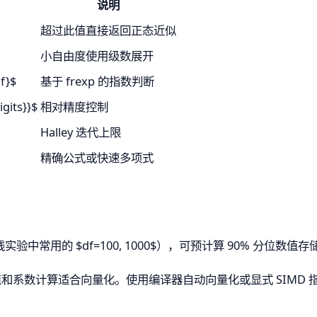
说明
超过此值直接返回正态近似
小自由度使用级数展开
df}$
基于 frexp 的指数判断
igits}}$
相对精度控制
Halley 迭代上限
精确公式或快速多项式
验中常用的 $df=100, 1000$），可预计算 90% 分位数
值和系数计算适合向量化。使用编译器自动向量化或显式 SIMD 指令（A