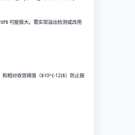
，指数 $2/df$ 可能极大。需实现溢出检测或改用
次）和相对收敛阈值（$10^{-12}$）防止振