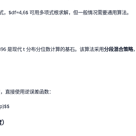
解析式，$df=4,6$ 可用多项式根求解，但一般情况需要通用算法。
rithm 396 是现代 t 分布分位数计算的基石。该算法采用
分段混合策略
态，直接使用逆误差函数：
2p)$$
度）