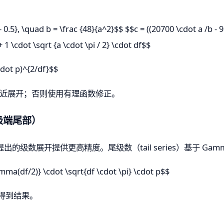
 \quad b = \frac {48}{a^2}$$ $$c = ((20700 \cdot a /b - 98)
 + 1 \cdot \sqrt {a \cdot \pi / 2} \cdot df$$
t p)^{2/df}$$
正态的渐近展开；否则使用有理函数修正。
与极端尾部）
aw 提出的级数展开提供更高精度。尾级数（tail series）基于 G
ma(df/2)} \cdot \sqrt{df \cdot \pi} \cdot p$$
值得到结果。