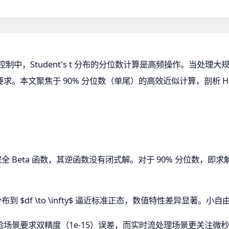
控制中，Student's t 分布的分位数计算是高频操作。当处
。本文聚焦于 90% 分位数（单尾）的高效近似计算，剖析 Hi
。
ta 函数，其逆函数没有闭式解。对于 90% 分位数，即求解满足 $P (T 
西分布到 $df \to \infty$ 逼近标准正态，数值特性差异显
场景要求双精度（1e-15）误差，而实时流处理场景更关注微