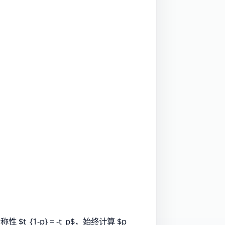
$t_{1-p} = -t_p$，始终计算 $p