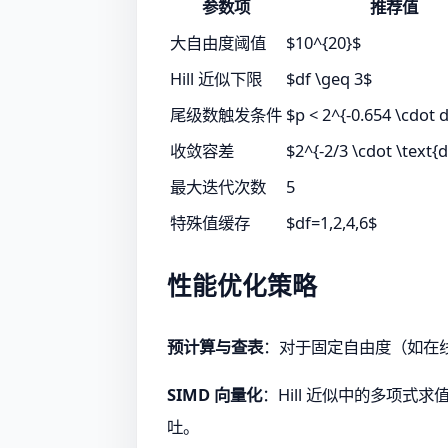
参数项
推荐值
大自由度阈值
$10^{20}$
Hill 近似下限
$df \geq 3$
尾级数触发条件
$p < 2^{-0.654 \cdot 
收敛容差
$2^{-2/3 \cdot \text{d
最大迭代次数
5
特殊值缓存
$df=1,2,4,6$
性能优化策略
预计算与查表
：对于固定自由度（如在线实
SIMD 向量化
：Hill 近似中的多项式求
吐。