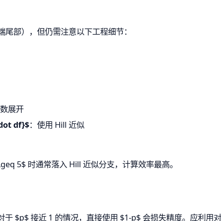
极端尾部），但仍需注意以下工程细节：
级数展开
dot df}$
：使用 Hill 近似
f \geq 5$ 时通常落入 Hill 近似分支，计算效率最高。
时，对于 $p$ 接近 1 的情况，直接使用 $1-p$ 会损失精度。应利用对称性 