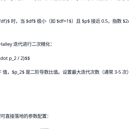
^{2/df}$ 时，当 $df$ 极小（如 $df=1$）且 $p$ 接近 0.5
 Halley 迭代进行二次精化：
cdot p_2 / 2}$$
 是 PDF 值，$p_2$ 是二阶导数比值。设置最大迭代次数（通常 3-5 
实现，整理可直接落地的参数配置：