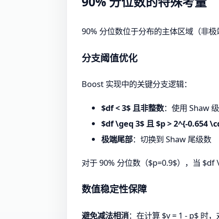
90% 分位数的特殊考量
90% 分位数位于分布的主体区域（非
分支阈值优化
Boost 实现中的关键分支逻辑：
$df < 3$ 且非整数
：使用 Shaw 
$df \geq 3$ 且 $p > 2^{-0.654 \c
极端尾部
：切换到 Shaw 尾级数
对于 90% 分位数（$p=0.9$），当 $d
数值稳定性保障
避免减法相消
：在计算 $v = 1 - p$ 