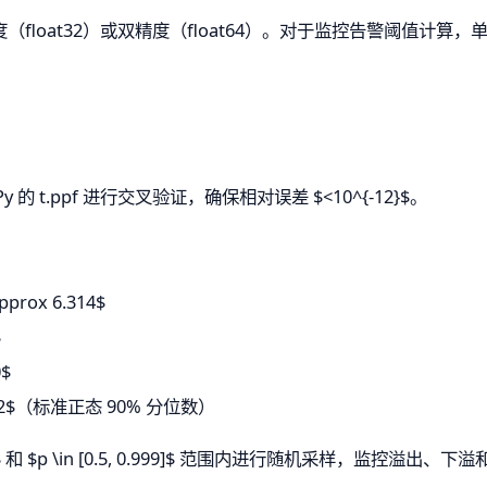
float32）或双精度（float64）。对于监控告警阈值计
iPy 的 t.ppf 进行交叉验证，确保相对误差 $<10^{-12}$。
prox 6.314$
$
0$
to 1.282$（标准正态 90% 分位数）
0000]$ 和 $p \in [0.5, 0.999]$ 范围内进行随机采样，监控溢出