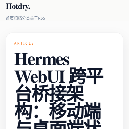
Hotdry.
RSS
首页
归档
分类
关于
ARTICLE
Hermes
WebUI 跨平
台桥接架
构：移动端
与桌面端状