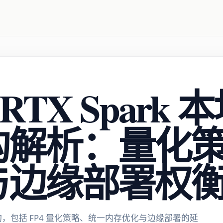
 RTX Spark 
构解析：量化
与边缘部署权
 推理架构，包括 FP4 量化策略、统一内存优化与边缘部署的延