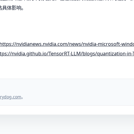
估具体影响。
https://nvidianews.nvidia.com/news/nvidia-microsoft-wind
tps://nvidia.github.io/TensorRT-LLM/blogs/quantization-in
。
rydog.com
。