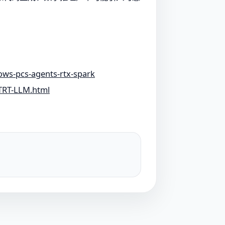
ows-pcs-agents-rtx-spark
-TRT-LLM.html