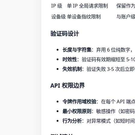
IP 级
单 IP 全局请求限制
保留作
设备级
单设备指纹限制
与账户
验证码设计
长度与字符集
：弃用 6 位纯数字，改
时效性
：验证码有效期缩短至 5-1
失效机制
：验证失败 3-5 次后
API 权限边界
令牌作用域校验
：在每个 API
最小权限原则
：敏感操作（如密码
行为分析
：对异常模式（如短时间内