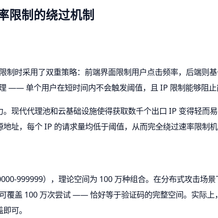
率限制的绕过机制
实现速率限制时采用了双重策略：前端界面限制用户点击频率，后端则基于 I
合理 —— 单个用户在短时间内不会触发阈值，且 IP 限制能够
。现代代理池和云基础设施使得获取数千个出口 IP 变得轻而易举
地址，每个 IP 的请求量均低于阈值，从而完全绕过速率限制
0-999999），理论空间为 100 万种组合。在分布式攻击场景下
波次可覆盖 100 万次尝试 —— 恰好等于验证码的完整空间。实际上
盖即可。