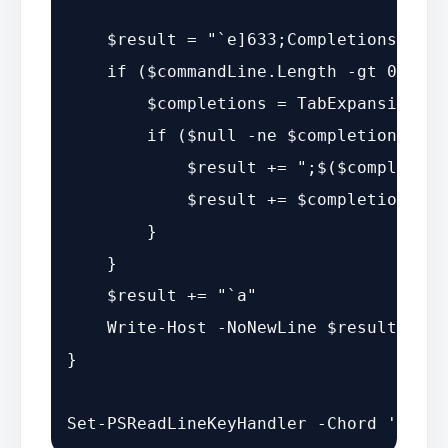
    $result = "`e]633;Completions"

    if ($commandLine.Length -gt 0) {

        $completions = TabExpansion2 -
        if ($null -ne $completions.Com
            $result += ";$($completion
            $result += $completions.Co
        }

    }

    $result += "`a"

    Write-Host -NoNewLine $result

}
