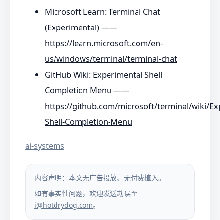
Microsoft Learn: Terminal Chat
(Experimental) ——
https://learn.microsoft.com/en-
us/windows/terminal/terminal-chat
GitHub Wiki: Experimental Shell
Completion Menu ——
https://github.com/microsoft/terminal/wiki/Ex
Shell-Completion-Menu
ai-systems
内容声明：本文无广告投放、无付费植入。
如有事实性问题，欢迎发送勘误至
i@hotdrydog.com
。