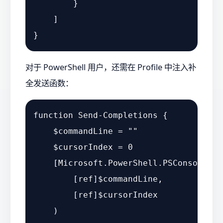
}
]
}
对于 PowerShell 用户，还需在 Profile 中注入补
全发送函数：
function Send-Completions {

    $commandLine = ""

    $cursorIndex = 0

    [Microsoft.PowerShell.PSConsoleRea
        [ref]$commandLine, 

        [ref]$cursorIndex

    )
