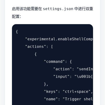
启用该功能需要在
中进行双重
settings.json
配置：
{
"experimental.enableShellCompletio
"actions"
:
[
{
"command"
:
{
"action"
:
"sendInput"
,
"input"
:
"\u001b[24~b"
}
,
"keys"
:
"ctrl+space"
,
"name"
:
"Trigger shell com