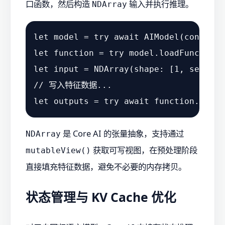
口函数，然后构造
输入并执行推理。
NDArray
let
 model 
=
try
await
AIModel
let
 function 
=
try
 model.loadFunction(
let
 input 
=
NDArray
(shape: [
1
// 写入特征数据...
let
 outputs 
=
try
await
 function.run(i
是 Core AI 的张量抽象，支持通过
NDArray
获取可写视图，在预处理阶段
mutableView()
直接填充特征数据，避免不必要的内存拷贝。
状态管理与 KV Cache 优化