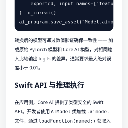
    exported, input_names=[
"features"
]
).to_coreai()

ai_program.save_asset(
"Model.aimodel"
转换后的模型可通过数值验证确保一致性 —— 加
载原始 PyTorch 模型和 Core AI 模型，对相同输
入比较输出 logits 的差异，通常要求最大绝对误
差小于 0.01。
Swift API 与推理执行
在应用侧，Core AI 提供了类型安全的 Swift
API。开发者使用
类加载
AIModel
.aimodel
文件，通过
获取入
loadFunction(named:)