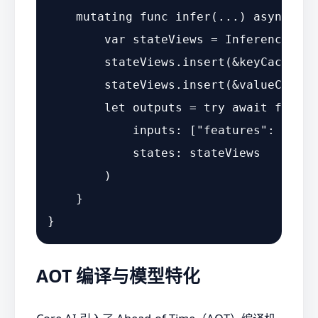
mutating
func
infer
(
...
) 
async
thr
var
 stateViews 
=
InferenceFunc
        stateViews.insert(
&
keyCache, f
        stateViews.insert(
&
valueCache,
let
 outputs 
=
try
await
 functi
            inputs: [
"features"
: input
            states: stateViews

        )

    }

AOT 编译与模型特化