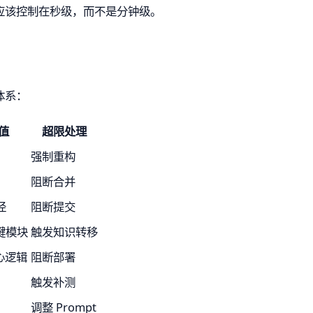
应该控制在秒级，而不是分钟级。
体系：
值
超限处理
强制重构
阻断合并
径
阻断提交
关键模块
触发知识转移
核心逻辑
阻断部署
触发补测
调整 Prompt