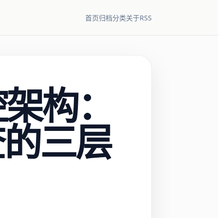
RSS
首页
归档
分类
关于
控架构：
查的三层