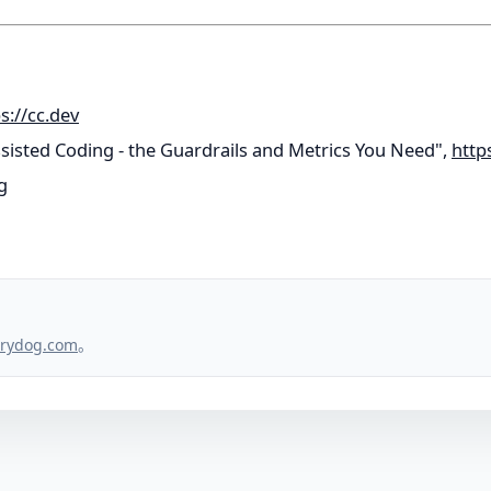
s://cc.dev
sisted Coding - the Guardrails and Metrics You Need",
http
g
。
rydog.com
。