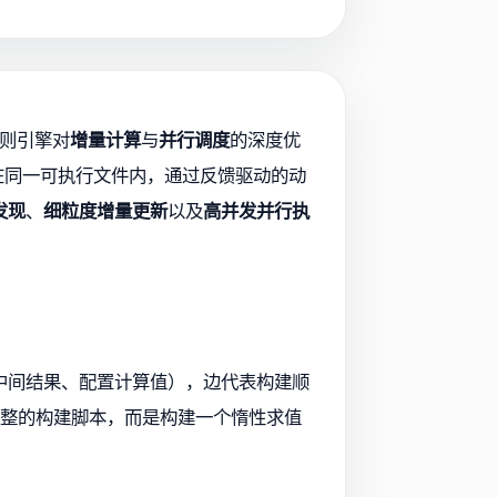
规则引擎对
增量计算
与
并行调度
的深度优
者统一在同一可执行文件内，通过反馈驱动的动
发现
、
细粒度增量更新
以及
高并发并行执
物、中间结果、配置计算值），边代表构建顺
即生成完整的构建脚本，而是构建一个惰性求值