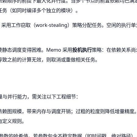
赖顺序的前提下最大化并行度。当多个节点的前置依赖均已满足时
任务（如同时编译多个独立的模块）。
 采用工作窃取（work-stealing）策略分配任务。空闲的执行
静态调度变得困难。Memo 采用
投机执行
策略：在依赖关系尚
导致之前的计算无效，则取消或重做相关任务。
增量与并行能力，需关注以下工程细节：
依赖图规模，带来内存与调度开销；过粗的粒度则降低增量精度
自定义规则。
输入参数的哈希值。若参数包含不稳定数据（如时间戳、绝对路径