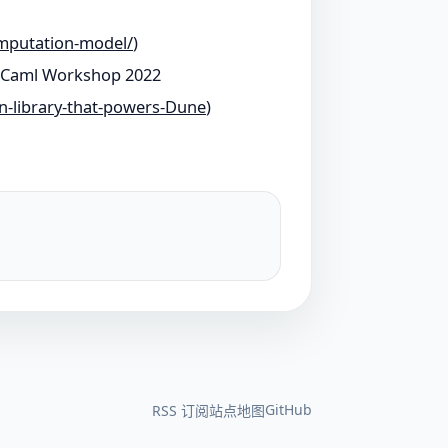
omputation-model/
)
 OCaml Workshop 2022
n-library-that-powers-Dune
)
GitHub
RSS 订阅
站点地图