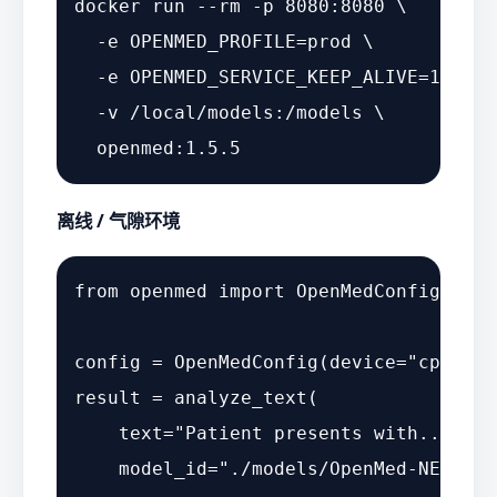
docker run --
rm
 -p 8080:8080 \

  -e OPENMED_PROFILE=prod \

  -e OPENMED_SERVICE_KEEP_ALIVE=10m \

  -v /local/models:/models \

离线 / 气隙环境
from
 openmed 
import
 OpenMedConfig, ana
config = OpenMedConfig(device=
"cpu"
)

result = analyze_text(

    text=
"Patient presents with..."
,

    model_id=
"./models/OpenMed-NER-Dis