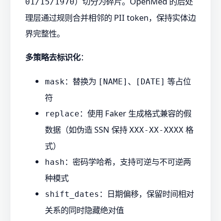
）切分为碎片。OpenMed 的后处
01/15/1970
理层通过规则合并相邻的 PII token，保持实体边
界完整性。
多策略去标识化
：
：替换为
、
等占位
mask
[NAME]
[DATE]
符
：使用 Faker 生成格式兼容的假
replace
数据（如伪造 SSN 保持
格
XXX-XX-XXXX
式）
：密码学哈希，支持可逆与不可逆两
hash
种模式
：日期偏移，保留时间相对
shift_dates
关系的同时隐藏绝对值