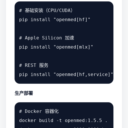
# 基础安装（CPU/CUDA）
pip install 
"openmed[hf]"
# Apple Silicon 加速
pip install 
"openmed[mlx]"
# REST 服务
pip install 
"openmed[hf,service]"
生产部署
# Docker 容器化
docker build -t openmed:1.5.5 .
