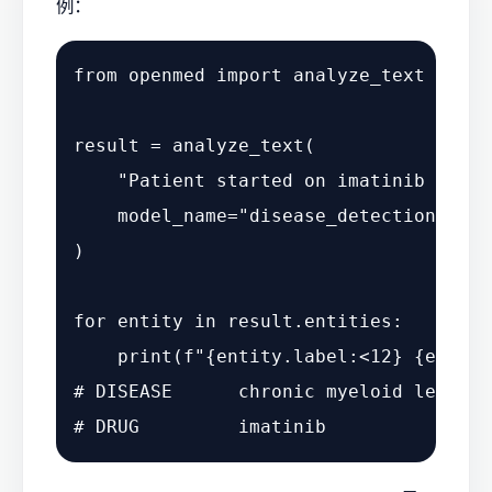
例：
from
 openmed 
import
 analyze_text

result = analyze_text(

"Patient started on imatinib for c
    model_name=
"disease_detection_supe
)

for
 entity 
in
 result.entities:

print
(
f"
{entity.label:<
12
}
{entity
# DISEASE      chronic myeloid leukemi
# DRUG         imatinib               