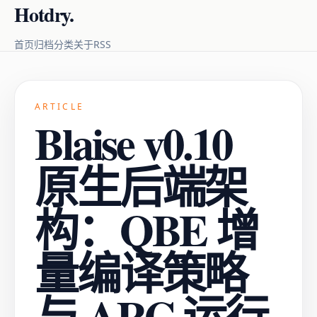
Hotdry.
RSS
首页
归档
分类
关于
ARTICLE
Blaise v0.10
原生后端架
构：QBE 增
量编译策略
与 ARC 运行