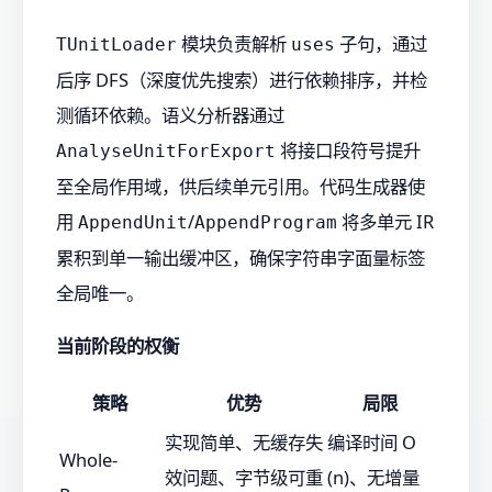
模块负责解析
子句，通过
TUnitLoader
uses
后序 DFS（深度优先搜索）进行依赖排序，并检
测循环依赖。语义分析器通过
将接口段符号提升
AnalyseUnitForExport
至全局作用域，供后续单元引用。代码生成器使
用
/
将多单元 IR
AppendUnit
AppendProgram
累积到单一输出缓冲区，确保字符串字面量标签
全局唯一。
当前阶段的权衡
策略
优势
局限
实现简单、无缓存失
编译时间 O
Whole-
效问题、字节级可重
(n)、无增量