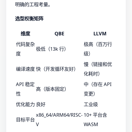
明确的工程考量。
选型权衡矩阵
维度
QBE
LLVM
代码复杂
极高（百万行
极低（13k 行）
度
级）
慢（链接和优
编译速度
快（开发循环友好）
化耗时）
API 稳定
中（存在 API
高（版本固定）
性
变更）
优化能力
良好
工业级
x86_64/ARM64/RISC-
10+ 平台含
目标平台
V
WASM