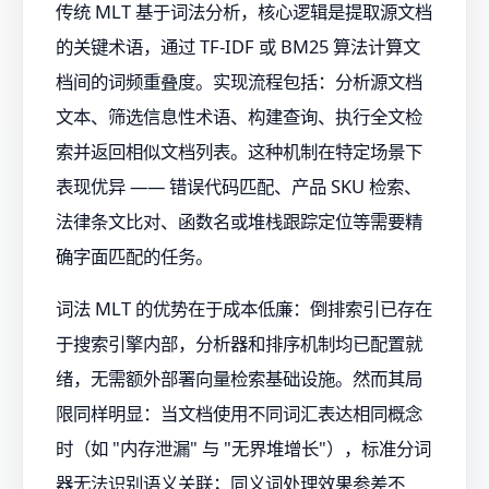
传统 MLT 基于词法分析，核心逻辑是提取源文档
的关键术语，通过 TF-IDF 或 BM25 算法计算文
档间的词频重叠度。实现流程包括：分析源文档
文本、筛选信息性术语、构建查询、执行全文检
索并返回相似文档列表。这种机制在特定场景下
表现优异 —— 错误代码匹配、产品 SKU 检索、
法律条文比对、函数名或堆栈跟踪定位等需要精
确字面匹配的任务。
词法 MLT 的优势在于成本低廉：倒排索引已存在
于搜索引擎内部，分析器和排序机制均已配置就
绪，无需额外部署向量检索基础设施。然而其局
限同样明显：当文档使用不同词汇表达相同概念
时（如 "内存泄漏" 与 "无界堆增长"），标准分词
器无法识别语义关联；同义词处理效果参差不