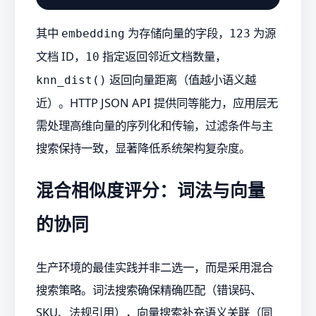
其中
为存储向量的字段，
为源
embedding
123
文档 ID，
指定返回邻近文档数量，
10
返回向量距离（值越小语义越
knn_dist()
近）。HTTP JSON API 提供同等能力，应用层无
需处理高维向量的序列化和传输，过滤条件与主
搜索保持一致，显著降低系统架构复杂度。
混合相似度评分：词法与向量
的协同
生产环境的最佳实践并非二选一，而是采用混合
搜索策略。词法搜索确保精确匹配（错误码、
SKU、法规引用），向量搜索补充语义关联（同