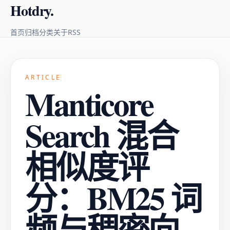
Hotdry.
RSS
首页
归档
分类
关于
ARTICLE
Manticore
Search 混合
相似度评
分：BM25 词
频与稠密向