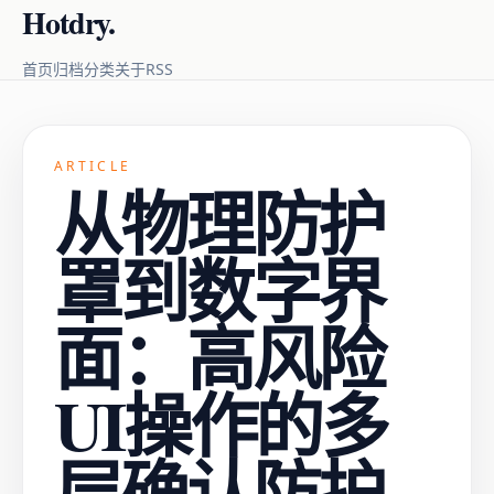
Hotdry.
RSS
首页
归档
分类
关于
ARTICLE
从物理防护
罩到数字界
面：高风险
UI操作的多
层确认防护