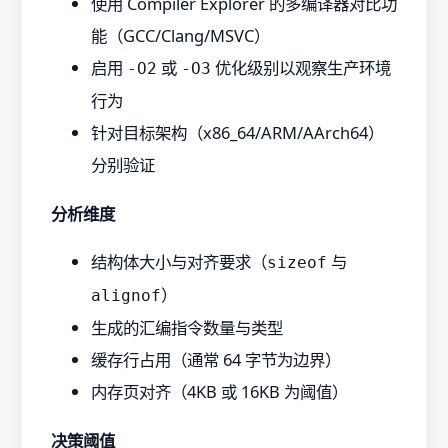
使用 Compiler Explorer 的多编译器对比功
能（GCC/Clang/MSVC）
启用
或
优化级别以观察生产环境
-O2
-O3
行为
针对目标架构（x86_64/ARM/AArch64）
分别验证
分析维度
结构体大小与对齐要求（
与
sizeof
）
alignof
生成的汇编指令数量与类型
缓存行占用（通常 64 字节为边界）
内存页对齐（4KB 或 16KB 为阈值）
决策阈值