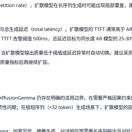
ition rate），扩散模型在长序列生成时可能出现局部重复，建
T）与总生成延迟（total latency）。扩散模型的 TTFT 通常
FT 告警阈值 500ms，总延迟目标为同长度 AR 模型的 25-3
lback，当扩散模型输出质量低于阈值或延迟异常时自动切换。建议
小时质量指标后再继续扩容。
ffusionGemma 仍存在明确的适用边界。在需要严格因果
问题；在极短序列（<32 token）生成场景下，扩散模型的固
onGemma：创意写作、摘要生成、对话响应等需要长序列输出且