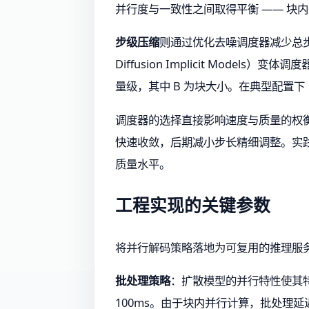
并行度与一致性之间取得平衡 —— 块
步级压缩
则通过优化去噪调度器减少总步数。传统
Diffusion Implicit Model
量级，其中 B 为块大小。在典型配置下（N=
调度器的选择直接影响速度与质量的权衡。建议
快速收敛，后期减小步长精细调整。实践中，设
质量水平。
工程实现的关键参数
将并行解码策略落地为可复用的推理服
批处理策略
：扩散模型的并行特性使其特别适
100ms。由于块内并行计算，批处理