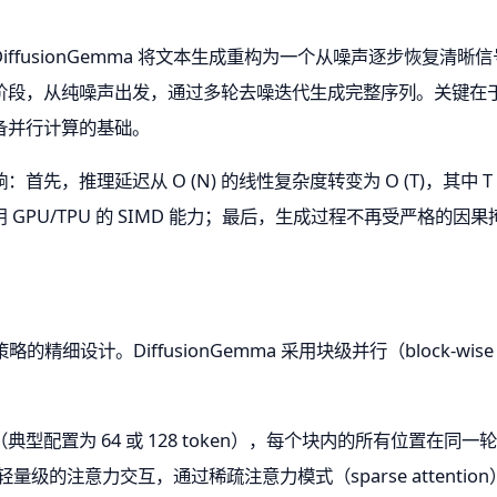
ffusionGemma 将文本生成重构为一个从噪声逐步恢复清
阶段，从纯噪声出发，通过多轮去噪迭代生成完整序列。关键在
备并行计算的基础。
，推理延迟从 O (N) 的线性复杂度转变为 O (T)，其中 T 
GPU/TPU 的 SIMD 能力；最后，生成过程不再受严格的
设计。DiffusionGemma 采用块级并行（block-wise pa
型配置为 64 或 128 token），每个块内的所有位置在
间引入轻量级的注意力交互，通过稀疏注意力模式（sparse atten