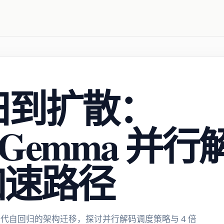
归到扩散：
sionGemma 
倍加速路径
散模型替代自回归的架构迁移，探讨并行解码调度策略与 4 倍