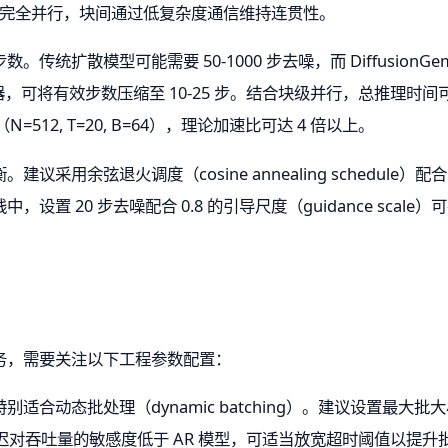
内完全并行，块间通过低复杂度通信维持连贯性。
扩散模型可能需要 50-1000 步去噪，而 DiffusionGemma
s）变体调度器，可将有效步数压缩至 10-25 步。结合块级并行，总推理时间可
512, T=20, B=64），理论加速比可达 4 倍以上。
采用余弦退火调度（cosine annealing schedul
置 20 步去噪配合 0.8 的引导尺度（guidance scale
务，需要关注以下工程参数配置：
合动态批处理（dynamic batching）。建议设置最大批大小为
延迟对吞吐量的敏感度低于 AR 模型，可适当放宽超时阈值以提升