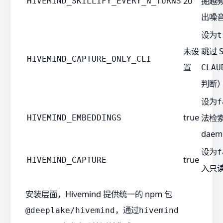
20
掘越
HIVEMIND_SKILLIFY_EVERY_N_TURNS
出噪
设为
t
未设
跳过 
HIVEMIND_CAPTURE_ONLY_CLI
置
CLAU
判断
设为
f
true
法检索
HIVEMIND_EMBEDDINGS
daem
设为
f
true
HIVEMIND_CAPTURE
入只
安装层面，Hivemind 提供统一的 npm 包
，通过
@deeplake/hivemind
hivemind