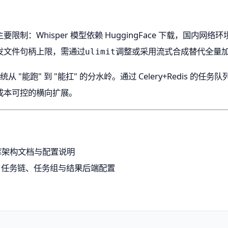
制：Whisper 模型依赖 HuggingFace 下载，国内
发文件句柄上限，需通过
调整或采用流式合成替代全量
ulimit
从 "能跑" 到 "能扛" 的分水岭。通过 Celery+Redis 
成本可控的横向扩展。
ub 仓库架构文档与配置说明
档：任务链、任务组与结果后端配置
。