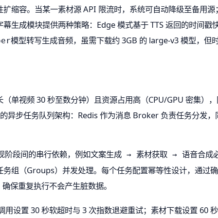
缩容。当某一素材源 API 限流时，系统可自动降级至备用源；
生成模块提供两种策略：Edge 模式基于 TTS 返回的时间
模型转写生成音频，虽需下载约 3GB 的 large-v3 模型，
per
单视频 30 秒至数分钟）且资源占用高（CPU/GPU 密集），
is 的异步任务队列架构：Redis 作为消息 Broker 负责任务分
实现阶段间的串行依赖，例如
文案生成 → 素材获取 → 语音合成
务组（Groups）并发处理。每个任务配置幂等性设计，通过
）确保重复执行不会产生脏数据。
调用设置 30 秒软超时与 3 次指数退避重试；素材下载设置 60