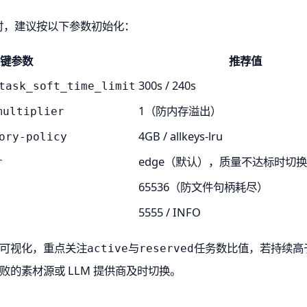
同类系统时，建议按以下参数初始化：
键参数
推荐值
300s / 240s
task_soft_time_limit
1（防内存溢出）
multiplier
4GB / allkeys-lru
ory-policy
edge（默认），质量不达标时切换 w
r
65536（防文件句柄耗尽）
5555 / INFO
实时可视化，重点关注
与
任务数比值，若持续高于 0
active
reserved
败的素材源或 LLM 提供商及时切换。