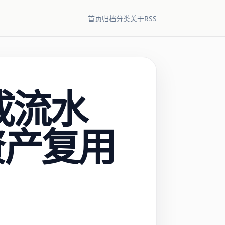
RSS
首页
归档
分类
关于
成流水
资产复用