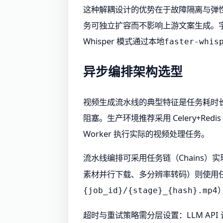
这种解耦设计的优势在于故障隔离与弹性扩
务可独立扩容而不影响上游文案生成。字幕
Whisper 模式通过本地
faster-whis
异步编排架构选型
视频生成流水线的典型特征是任务耗时长（
阻塞。生产环境推荐采用 Celery+Red
Worker 执行实际的视频处理任务。
流水线编排可采用任务链（Chains）
素材并行下载、多分辨率转码）则使用任
{job_id}/{stage}_{hash}.mp4
超时与重试策略需分层设置：LLM API 