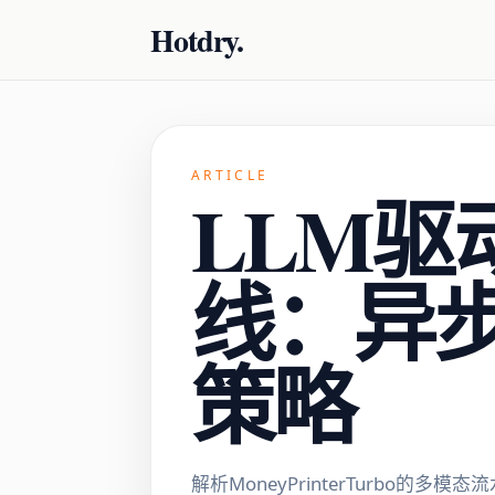
Hotdry.
ARTICLE
LLM
线：异
策略
解析MoneyPrinterTurbo的多