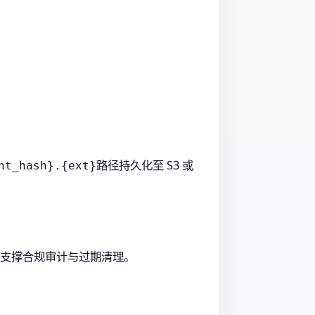
路径持久化至 S3 或
nt_hash}.{ext}
戳，支撑合规审计与过期清理。