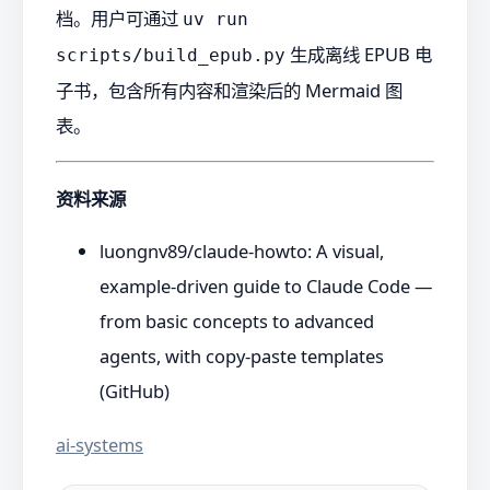
档。用户可通过
uv run
生成离线 EPUB 电
scripts/build_epub.py
子书，包含所有内容和渲染后的 Mermaid 图
表。
资料来源
luongnv89/claude-howto: A visual,
example-driven guide to Claude Code —
from basic concepts to advanced
agents, with copy-paste templates
(GitHub)
ai-systems