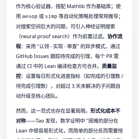
作为核心验证器，搭配 Mathlib 作为基础库；使
用
或
等自动化策略处理常规推导；
aesop
simp
对搜索空间巨大的问题，可引入神经证明搜索
（neural proof search）作为前置过滤。
协作流
程
：采用 "认领 - 实现 - 审查" 的异步模式，通过
GitHub Issues 跟踪待完成的引理，每个 PR 需
通过 CI 中的 Lean 编译检查方可合并。
质量监
控
：设置每日形式化进度指标（如完成的引理数 /
待完成引理数），对超过 3 天未解决的子问题自
动升级至核心团队。
然而，这一范式也存在显著局限。
形式化成本不
对称
——Tao 发现，数学证明中 "困难的部分在
Lean 中很容易形式化，而简单的部分反而需要惊