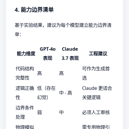
4. 能力边界清单
基于实验结果，建议为每个模型建立能力边界清
单：
GPT-4o
Claude
能力维度
工程建议
表现
3.7 表现
代码结构
可作为生成首
高
高
完整性
选
逻辑正确
低（存在
Claude 更适合
中 - 高
性
幻觉）
关键逻辑
边界条件
弱
中
必须人工审核
处理
物理模拟
需专用物理引