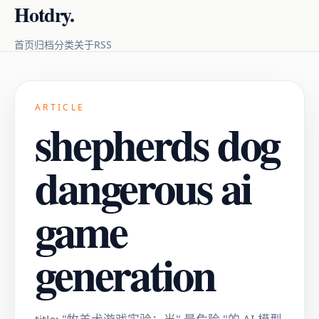
Hotdry.
RSS
首页
归档
分类
关于
ARTICLE
shepherds dog
dangerous ai
game
generation