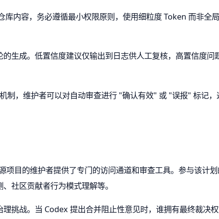
问仓库内容，务必遵循最小权限原则，使用细粒度 Token 而非
的生成。低置信度建议仅输出到日志供人工复核，高置信度问题才
馈机制，维护者可以对自动审查进行 "确认有效" 或 "误报" 标记，
e 计划为关键开源项目的维护者提供了专门的访问通道和审查工具。参与
测、社区贡献者行为模式理解等。
理挑战。当 Codex 提出合并阻止性意见时，谁拥有最终裁决