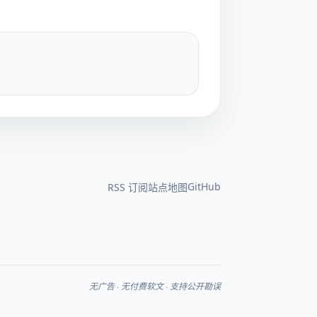
GitHub
RSS 订阅
站点地图
无广告 · 无付费软文 · 支持公开勘误