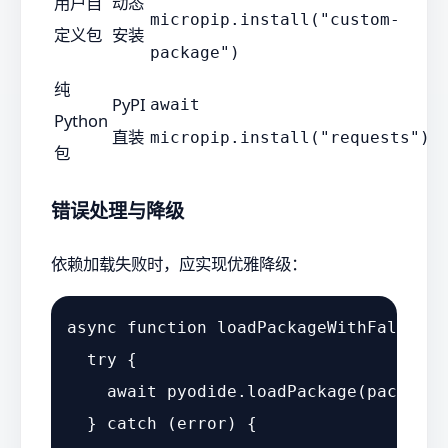
用户自
动态
micropip.install("custom-
定义包
安装
package")
纯
PyPI
await
Python
直装
micropip.install("requests")
包
错误处理与降级
依赖加载失败时，应实现优雅降级：
async
function
loadPackageWithFallback
try
 {

await
 pyodide.
loadPackage
(packageN
  } 
catch
 (error) {
