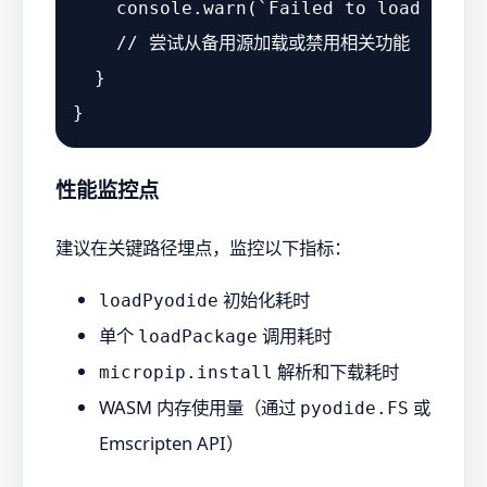
console
.
warn
(
`Failed to load 
${pac
// 尝试从备用源加载或禁用相关功能
  }

性能监控点
建议在关键路径埋点，监控以下指标：
初始化耗时
loadPyodide
单个
调用耗时
loadPackage
解析和下载耗时
micropip.install
WASM 内存使用量（通过
或
pyodide.FS
Emscripten API）