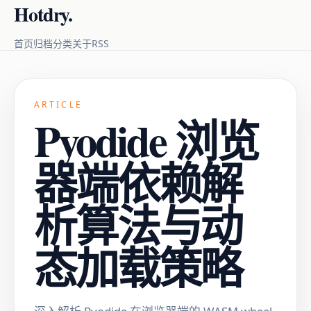
Hotdry.
RSS
首页
归档
分类
关于
ARTICLE
Pyodide 浏览
器端依赖解
析算法与动
态加载策略