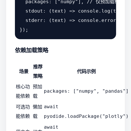
packages
: [
"numpy"
], 
// 仅预加载核心依
stdout
: 
(
text
) =>
console
.
log
(text),

stderr
: 
(
text
) =>
console
.
error
(text
依赖加载策略
推荐
场景
代码示例
策略
核心功
预加
packages: ["numpy", "pandas"]
能依赖
载
可选功
懒加
await
能依赖
载
pyodide.loadPackage("plotly")
await