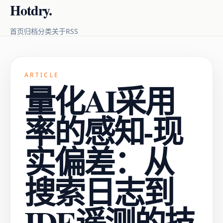
Hotdry.
RSS
首页
归档
分类
关于
ARTICLE
量化AI采用
率的感知-现
实偏差：从
搜索日志到
IDE遥测的技