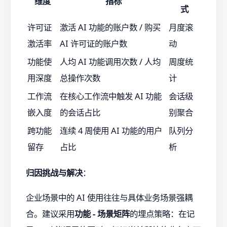
维度
指标
式
许可证
激活 AI 功能的账户数 / 购买
月度滚
激活率
AI 许可证的账户数
动
功能使
人均 AI 功能调用次数 / 人均
周度统
用深度
总操作次数
计
工作流
在核心工作流中触发 AI 功能
会话级
嵌入度
的会话占比
别聚合
跨功能
连续 4 周使用 AI 功能的用户
队列分
留存
占比
析
归因挑战与解决
：
企业场景中的 AI 使用往往与具体业务场景强耦
合。建议采用
功能 - 场景矩阵
的埋点策略：在记