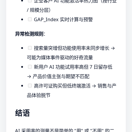
企业客户 AI 功能激活率热力图（按行业
/ 规模分层）
GAP_Index 实时计算与预警
异常检测规则
：
搜索量突增但功能使用率未同步增长 →
可能为媒体事件驱动的好奇流量
新用户 AI 功能试用率高但 7 日留存低
→ 产品价值主张与期望不匹配
高许可证购买但低终端激活 → 销售与产
品体验脱节
结语
AI 采用率的测量不是简单的 "用" 或 "不用" 的二