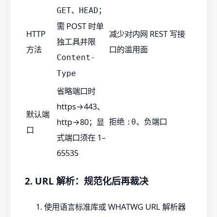
、
；
GET
HEAD
需 POST 时单
HTTP
减少对内网 REST 写接
独工具并限
方法
口的滥用面
Content-
Type
省略端口时
https→443、
默认端
拒绝
、负端口
http→80；显
:0
口
式端口须在 1–
65535
2. URL 解析：规范化后再裁决
使用语言标准库或 WHATWG URL 解析器