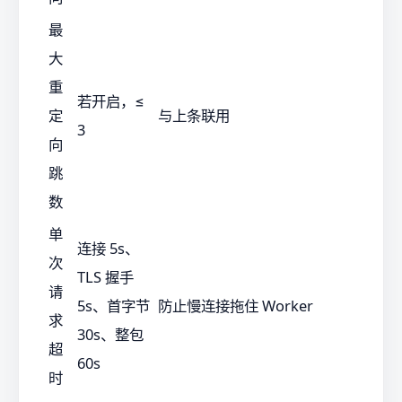
最
大
重
若开启，≤
定
与上条联用
3
向
跳
数
单
连接 5s、
次
TLS 握手
请
5s、首字节
防止慢连接拖住 Worker
求
30s、整包
超
60s
时