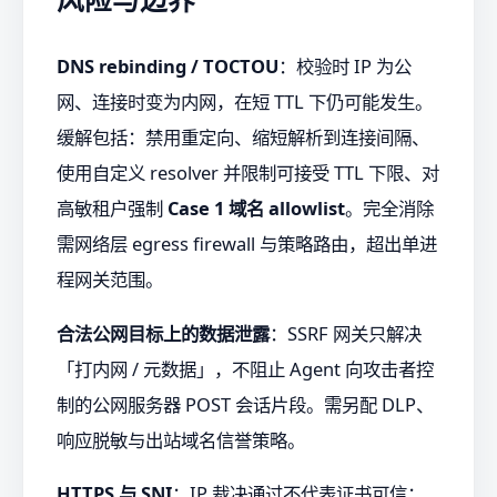
DNS rebinding / TOCTOU
：校验时 IP 为公
网、连接时变为内网，在短 TTL 下仍可能发生。
缓解包括：禁用重定向、缩短解析到连接间隔、
使用自定义 resolver 并限制可接受 TTL 下限、对
高敏租户强制
Case 1 域名 allowlist
。完全消除
需网络层 egress firewall 与策略路由，超出单进
程网关范围。
合法公网目标上的数据泄露
：SSRF 网关只解决
「打内网 / 元数据」，不阻止 Agent 向攻击者控
制的公网服务器 POST 会话片段。需另配 DLP、
响应脱敏与出站域名信誉策略。
HTTPS 与 SNI
：IP 裁决通过不代表证书可信；