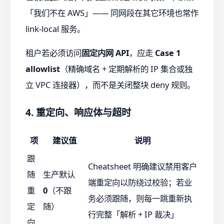
「我们不在 AWS」—— 同网段在其它环境也常作
link-local 服务。
租户若必须访问
固定内网 API
，应走
Case 1
allowlist
（精确域名 + 定期解析的 IP 集合或独
立 VPC 连接器），而不是关闭整块 deny 规则。
4. 重定向、响应体与超时
项
建议值
说明
跟
Cheatsheet 明确建议禁用客户
随
生产默认
端重定向以防绕过校验；若业
重
0
（不跟
务必须跟随，则每一跳重新执
定
随）
行完整「解析 + IP 裁决」
向