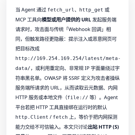
当 Agent 通过
、
或
fetch_url
http_get
MCP 工具向
模型或用户提供的 URL
发起服务端
请求时，攻击面与传统「Webhook 回调」相
同，但触发路径更隐蔽：提示注入或恶意网页可
把目标改成
http://169.254.169.254/latest/meta-
，或利用重定向、非常规 IP 字面量绕过字
data/
符串黑名单。OWASP 将 SSRF 定义为攻击者操纵
服务端所请求的 URL，从而读取云元数据、内网
HTTP 服务或本地文件（
等）。Agent
file://
平台若把 HTTP 工具直接绑在运行时的默认
/
上，等价于把内网探测
http.Client
fetch
能力交给不可信输入。本文只讨论
出站 HTTP (S)