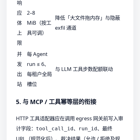
响
应
2–8
降低「大文件拖内存」与隐蔽
体
MiB（按工
exfil 通道
上
具可调）
限
并
每 Agent
发
run ≤ 6、
与 LLM 工具步数配额联动
出
每租户全局
站
槽位
5. 与 MCP / 工具幂等层的衔接
HTTP 工具适配器应在调用 egress 网关前写入审
计字段：
、
、最终
tool_call_id
run_id
URL（规范化后）、裁决结果（允许 / 拒绝及规