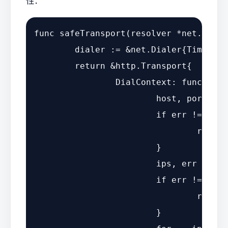
性：
func
safeTransport
(resolver *net.Resol
	dialer := &net.Dialer{Timeout:
return
 &http.Transport{

		DialContext: 
func
(ctx 
			host, port, err := net.SplitHostPort(address)

if
 err != 
nil
 
return
			}

			ips, err := resolver.LookupIPAddr(ctx, host)

if
 err != 
nil
 
return
			}
