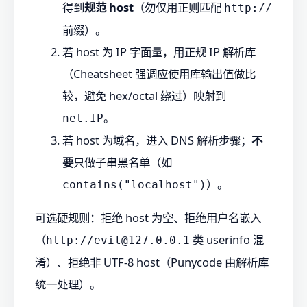
得到
规范 host
（勿仅用正则匹配
http://
前缀）。
若 host 为 IP 字面量，用正规 IP 解析库
（Cheatsheet 强调应使用库输出值做比
较，避免 hex/octal 绕过）映射到
。
net.IP
若 host 为域名，进入 DNS 解析步骤；
不
要
只做子串黑名单（如
）。
contains("localhost")
可选硬规则：拒绝 host 为空、拒绝用户名嵌入
（
类 userinfo 混
http://evil@127.0.0.1
淆）、拒绝非 UTF-8 host（Punycode 由解析库
统一处理）。