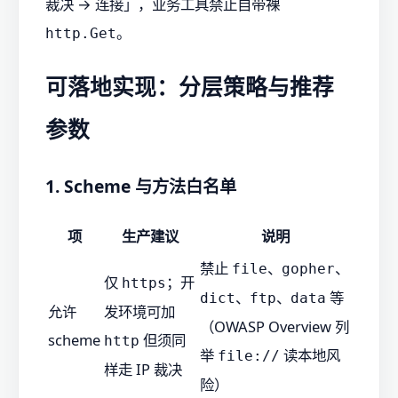
裁决 → 连接」，业务工具禁止自带裸
。
http.Get
可落地实现：分层策略与推荐
参数
1. Scheme 与方法白名单
项
生产建议
说明
禁止
、
、
file
gopher
仅
；开
https
、
、
等
dict
ftp
data
允许
发环境可加
（OWASP Overview 列
scheme
但须同
http
举
读本地风
file://
样走 IP 裁决
险）