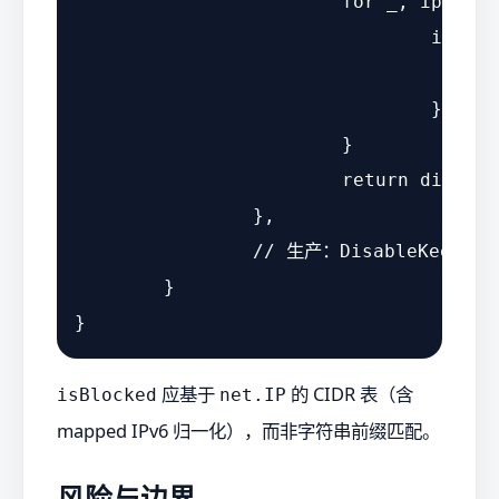
for
 _, ipa := 
if
 isB
				}

			}

return
 dialer.
		},

// 生产：DisableKeepAli
	}

应基于
的 CIDR 表（含
isBlocked
net.IP
mapped IPv6 归一化），而非字符串前缀匹配。
风险与边界