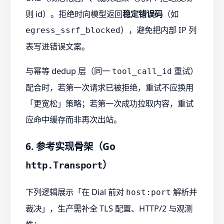
则 id）。拒绝时向模型返回
稳定错误码
（如
），避免把内部 IP 列
egress_ssrf_blocked
表写进错误文案。
与幂等 dedup 层（同一
重试）
tool_call_id
配合时，若第一次请求已被拒绝，重试不应换用
「更宽松」策略；若第一次成功拉取内容，重试
应命中缓存而非再次出站。
6. 参考实现骨架（Go
）
http.Transport
下列逻辑展示「在 Dial 前对
解析并
host:port
裁决」，生产需补全 TLS 配置、HTTP/2 与观测