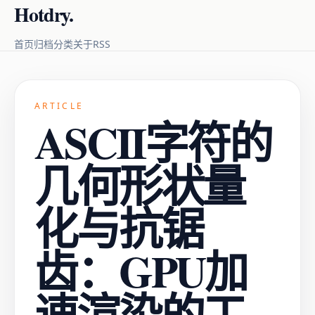
Hotdry.
RSS
首页
归档
分类
关于
ARTICLE
ASCII字符的
几何形状量
化与抗锯
齿：GPU加
速渲染的工