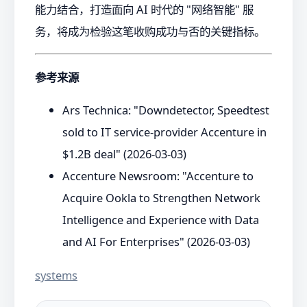
能力结合，打造面向 AI 时代的 "网络智能" 服
务，将成为检验这笔收购成功与否的关键指标。
参考来源
Ars Technica: "Downdetector, Speedtest
sold to IT service-provider Accenture in
$1.2B deal" (2026-03-03)
Accenture Newsroom: "Accenture to
Acquire Ookla to Strengthen Network
Intelligence and Experience with Data
and AI For Enterprises" (2026-03-03)
systems