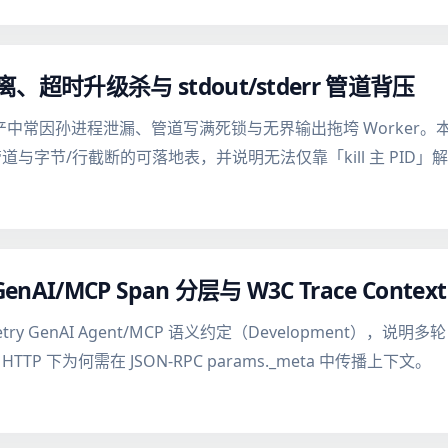
隔离、超时升级杀与 stdout/stderr 管道背压
在生产中常因孙进程泄漏、管道写满死锁与无界输出拖垮 Worker。本文给出
发读管道与字节/行截断的可落地表，并说明无法仅靠「kill 主 PID
AI/MCP Span 分层与 W3C Trace Context
lemetry GenAI Agent/MCP 语义约定（Development），说明
le HTTP 下为何需在 JSON-RPC params._meta 中传播上下文。