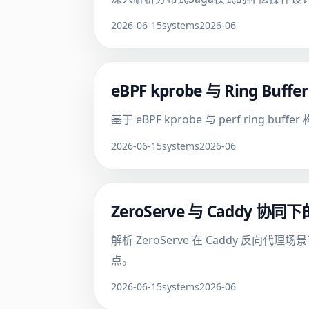
2026-06-15
systems
2026-06
eBPF kprobe 与 Rin
基于 eBPF kprobe 与 perf r
2026-06-15
systems
2026-06
ZeroServe 与 Caddy
解析 ZeroServe 在 Caddy 
点。
2026-06-15
systems
2026-06