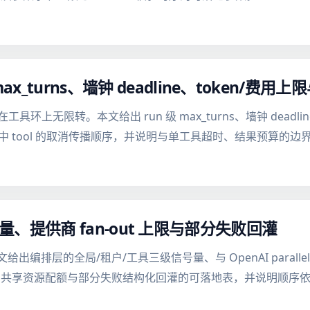
x_turns、墙钟 deadline、token/费用
会在工具环上无限转。本文给出 run 级 max_turns、墙钟 dead
与飞行中 tool 的取消传播顺序，并说明与单工具超时、结果预算的边
s：信号量、提供商 fan-out 上限与部分失败回灌
编排层的全局/租户/工具三级信号量、与 OpenAI parallel_tool_c
use 的对齐方式、共享资源配额与部分失败结构化回灌的可落地表，并说明