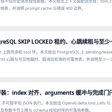
urns 挡不住历史消息线性膨胀。本文给出上下文装配流水线：tool_call/
说明 prompt cache 与错误 400 边界。
stgreSQL SKIP LOCKED 租约、心跳续租与
 上跑完多轮 tool 环。本文给出 PostgreSQL 上 pending/lease
locked_until 心跳与可见性超时、取消位轮询的可落地表，并说明
 增量拼装：index 对齐、arguments 缓冲与完成门
 JSON 执行。本文给出 OpenAI delta.tool_calls 与 Anth
参数字节上限与 schema 校验时序的可落地参数。