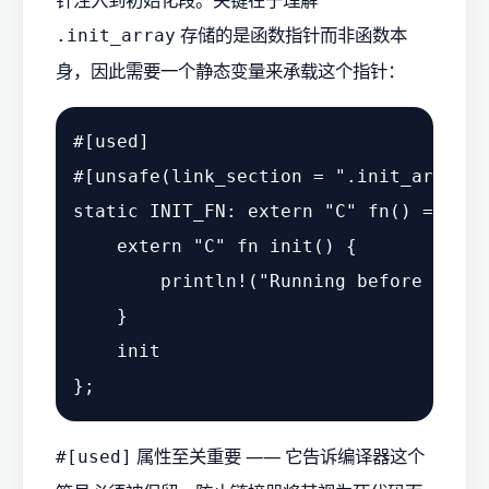
存储的是函数指针而非函数本
.init_array
身，因此需要一个静态变量来承载这个指针：
#[used]
#[unsafe(link_section = 
".init_array.1
static
 INIT_FN: 
extern
"C"
fn
() = 
cons
extern
"C"
fn
init
() {

println!
(
"Running before main"
    }

    init

属性至关重要 —— 它告诉编译器这个
#[used]