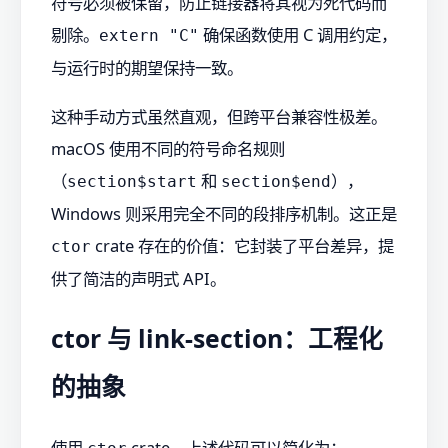
符号必须被保留，防止链接器将其视为死代码而
剔除。
确保函数使用 C 调用约定，
extern "C"
与运行时的期望保持一致。
这种手动方式虽然直观，但跨平台兼容性极差。
macOS 使用不同的符号命名规则
（
和
），
section$start
section$end
Windows 则采用完全不同的段排序机制。这正是
crate 存在的价值：它封装了平台差异，提
ctor
供了简洁的声明式 API。
ctor 与 link-section：工程化
的抽象
使用
crate，上述代码可以简化为：