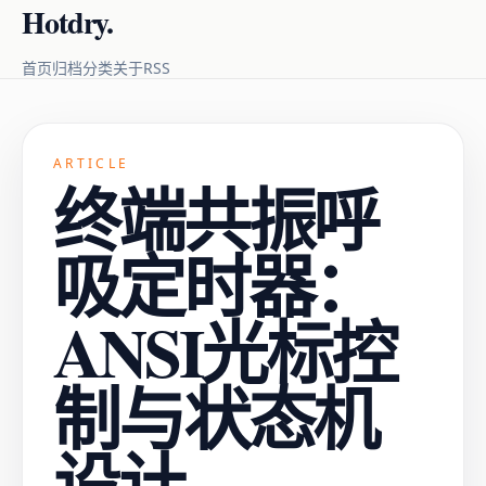
Hotdry.
RSS
首页
归档
分类
关于
ARTICLE
终端共振呼
吸定时器：
ANSI光标控
制与状态机
设计