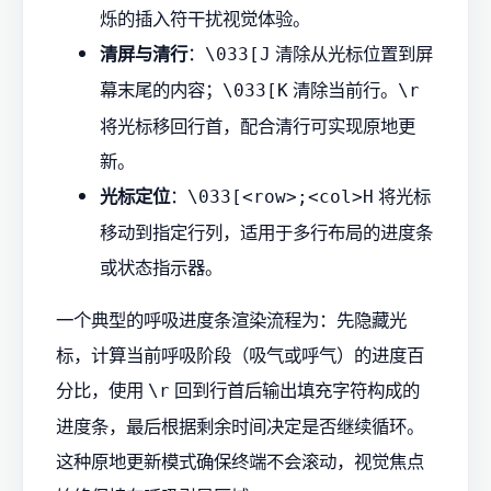
烁的插入符干扰视觉体验。
清屏与清行
：
清除从光标位置到屏
\033[J
幕末尾的内容；
清除当前行。
\033[K
\r
将光标移回行首，配合清行可实现原地更
新。
光标定位
：
将光标
\033[<row>;<col>H
移动到指定行列，适用于多行布局的进度条
或状态指示器。
一个典型的呼吸进度条渲染流程为：先隐藏光
标，计算当前呼吸阶段（吸气或呼气）的进度百
分比，使用
回到行首后输出填充字符构成的
\r
进度条，最后根据剩余时间决定是否继续循环。
这种原地更新模式确保终端不会滚动，视觉焦点