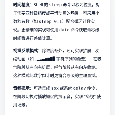
时间精度
：Shell 的
命令以秒为粒度，对
sleep
于需要亚秒级精度或平滑动画的场景，可采用小
数秒参数（如
）配合循环计数实
sleep 0.1
现。更精细的实现可使用
命令获取毫秒级
date
时间戳进行差值计算。
视觉反馈模式
：除进度条外，还可实现扩展 - 收
缩动画（如
字符序列的渐变），在吸
▁▂▃▄▅▆▇█
气阶段从左向右扩展，呼气阶段从右向左收缩。
这种模式比数字倒计时更符合呼吸的生理直觉。
音频提示
：可选集成
或系统
命令，
sox
aplay
在阶段切换时播放短促的提示音，实现 "免视" 使
用场景。