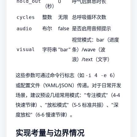
0
呼气后屏息时长
hold_out
（秒）
整数
无限
总呼吸循环次数
cycles
布尔
false
是否启用音频提示
audio
视觉模式：bar（进度
字符串
"bar"
条）/wave（波
visual
浪）/text（文字）
这些参数可通过命令行标志（如
）
-i 4 -e 6
或配置文件（YAML/JSON）传递。对于日常开发
场景，建议预设几组常用模式："专注模式"（4-4
快速节律）、"放松模式"（5-5 标准共振）、"深
度放松"（6-6 慢速节律）。
实现考量与边界情况