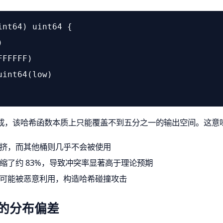
int64
)
uint64
 {



FFFFFF
)

uint64
(low)

乘法生成，该哈希函数本质上只能覆盖不到五分之一的输出空间。这意
挤，而其他桶则几乎不会被使用
缩了约 83%，导致冲突率显著高于理论预期
可能被恶意利用，构造哈希碰撞攻击
的分布偏差