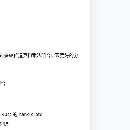
些算法通过多轮位运算和乘法组合实现更好的分
混合
 Rust 的
crate
rand
成机制