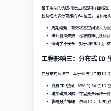
基于乘法的伪随机数生成器同样面临这一
触及绝大多数可能的 64 位值。这种结
周期缩短
：有效状态空间被人为限制
统计测试失败
：标准的随机性检验（如
密码学不安全
：对于加密应用，这
工程影响三：分布式 ID
在分布式系统中，基于乘法组合的 ID 
浪费 ID 空间
：83% 的 64 位 
增加碰撞风险
：在需要全局唯一性
影响分片策略
：依赖 ID 范围