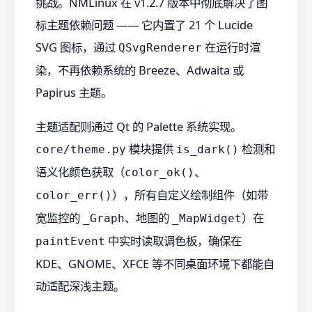
挑战。NMLinux 在 v1.2.7 版本中彻底解决了图
标主题依赖问题 —— 它内置了 21 个 Lucide
SVG 图标，通过
在运行时渲
QSvgRenderer
染，不再依赖系统的 Breeze、Adwaita 或
Papirus 主题。
主题适配则通过 Qt 的 Palette 系统实现。
模块提供
检测和
core/theme.py
is_dark()
语义化颜色获取（
、
color_ok()
），所有自定义绘制组件（如带
color_err()
宽监控的
、地图的
）在
_Graph
_MapWidget
中实时读取调色板，确保在
paintEvent
KDE、GNOME、XFCE 等不同桌面环境下都能自
动适配深浅主题。