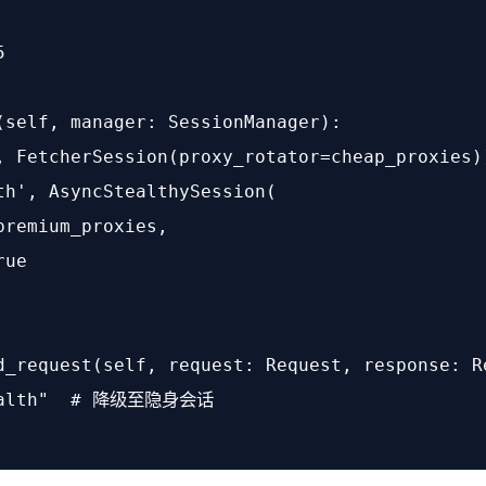
5
(
self, manager: SessionManager
):

, FetcherSession(proxy_rotator=cheap_proxies))
th'
, AsyncStealthySession(

remium_proxies, 

rue
d_request
(
self, request: Request, response: R
alth"
# 降级至隐身会话