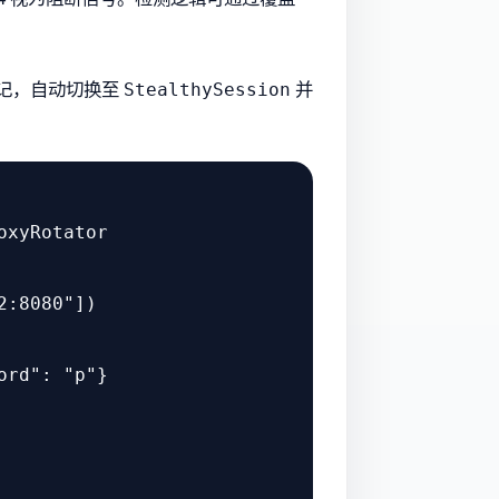
被标记，自动切换至
并
StealthySession
xyRotator

2:8080"
])

ord"
: 
"p"
}
