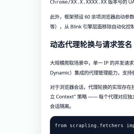
版本号的 
Chrome/XX.X.XXXX.XX
此外，框架预设 60 余项浏览器启动参
等），从 Blink 引擎层面移除自动
动态代理轮换与请求签名
大规模爬取场景中，单一 IP 的并发请求极
Dynamic）集成的代理管理能力，支
对于浏览器会话，代理轮换的实现存在技术约束
立 Context" 策略 —— 每个代理
会话隔离。
from
 scrapling.fetchers 
im