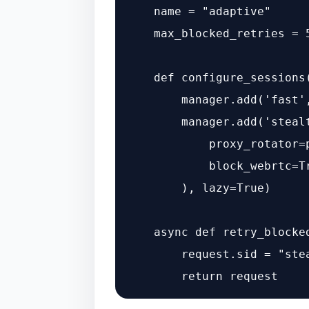
    name = 
"adaptive"
    max_blocked_retries = 
def
configure_sessions
        manager.add(
'fast'
        manager.add(
'steal
            proxy_rotator=p
            block_webrtc=
T
        ), lazy=
True
)

async
def
retry_blocke
        request.sid = 
"ste
return