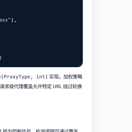
ass"
},

实现。加权策略
e[ProxyType, int]
求级代理覆盖允许特定 URL 绕过轮换
03、504 视为阻断信号。检测逻辑可通过覆盖