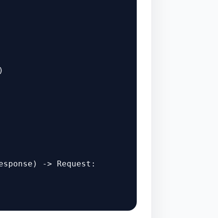


esponse
) -> Request:
